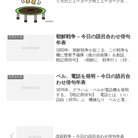
リカのニューヨーク州ニューヨーク市ク
イーンズ区に生まれる。【暗記用俳
句】 ♪トランプが トランポリンで 一
句詠む（1946）※トランプ氏は、トラ...
朝鮮戦争 – 今日の語呂合わせ俳句
世界史年表
年表
1950年、朝鮮戦争が起こる。この戦争を
機に警察予備隊（後の自衛隊）を創設。
暗記用俳句】 ♪朝鮮に 戦争行く（19
－）の？ 困（50）ります
ベル、電話を発明 – 今日の語呂合
世界史年表
わせ俳句年表
1876年、グラハム・ベルが電話機を発明
する。【暗記用俳句】 電話とは いい
話結（1876）ぶ 機械なり ベルと電話
の発明 アレクサンダー・グラハム・ベル
（Alexander Graham Bell）は、1876年に
電話を発明したことで知られている。ベ
ルは、音声を電気信号に変換（へんか
ん）して伝える技術を開発、これが電話
の基礎（きそ）となった。ベルの発明
は、音声学（おんせいがく）の研究と、
戊辰戦争 – 今日の語呂合わせ俳句年表