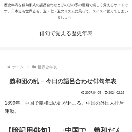
歴史年表を俳句形式の語呂合わせとほのぼの系の漫画で楽しく覚えるサイトで
す。日本史も世界史も、五・七・五のリズムに乗って、スイスイ覚えてしまい
ましょう！
俳句で覚える歴史年表
ホーム
世界史年表
義和団の乱 – 今日の語呂合わせ俳句年表
2007.04.05
2024.02.16
1899年、中国で義和団の乱が起こる。中国の外国人排斥
運動。
【暗記用俳句】 ♪中国で 義和だん