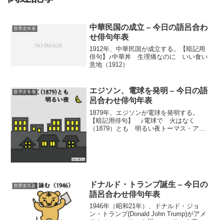
中華民国の成立 – 今日の語呂合わ
世界史年表
せ俳句年表
1912年、中華民国が成立する。【暗記用
俳句】♪中華丼 生理痛なのに いい食い
意地（1912）
エジソン、電球を発明 – 今日の語
世界史年表
呂合わせ俳句年表
1879年、エジソンが電球を発明する。
【暗記用俳句】 ♪電球で 火はなく
（1879）とも 明るい夜トーマス・アル
バ・エジソンとは？トーマス・アルバ・
エジソン(Thomas Alva Edison、1847年 -
1931年)は、アメリカの発...
ドナルド・トランプ誕生 – 今日の
世界史年表
語呂合わせ俳句年表
1946年（昭和21年）、ドナルド・ジョ
ン・トランプ(Donald John Trump)がアメ