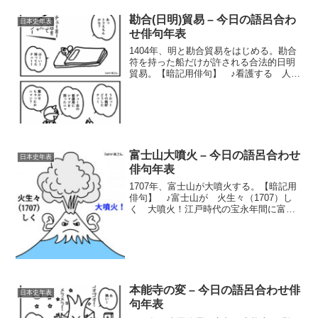
勘合(日明)貿易 – 今日の語呂合わ
日本史年表
せ俳句年表
1404年、明と勘合貿易をはじめる。勘合
符を持った船だけが許される合法的日明
貿易。【暗記用俳句】 ♪看護する 人シ
マシ（1404）マの シャツを着せ勘合貿
易とは？勘合貿易（かんごうぼうえき）
は、室町時代に日本が中国の明朝（みん
ちょう）と行な...
富士山大噴火 – 今日の語呂合わせ
日本史年表
俳句年表
1707年、富士山が大噴火する。【暗記用
俳句】 ♪富士山が 火生々（1707）し
く 大噴火！江戸時代の宝永年間に富士
山が大噴火江戸時代中期の1707年(宝永4
年)、富士山が大噴火した。この噴火を宝
永大噴火（ほうえいだいふんか）と呼
び、202...
本能寺の変 – 今日の語呂合わせ俳
日本史年表
句年表