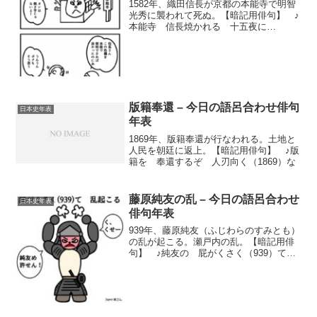
1582年、織田信長が京都の本能寺で明智
光秀に襲われて死ぬ。【暗記用俳句】 ♪
本能寺 信長焼かれる 十五夜に
（1582）本能寺の変とは？本能寺の変(ほ
んのうじのへん)は、1582年(天正10年)6月
21日の早朝、京都にある本能寺に滞在し
てい...
版籍奉還 – 今日の語呂合わせ俳句
日本史年表
年表
1869年、版籍奉還が行なわれる。土地と
人民を朝廷に返上。【暗記用俳句】 ♪版
籍を 奉還するぞ 人刃向く（1869）な
藤原純友の乱 – 今日の語呂合わせ
日本史年表
俳句年表
939年、藤原純友（ふじわらのすみとも）
の乱が起こる。瀬戸内の乱。【暗記用俳
句】 ♪純友の 屁がくさく（939）て
乱起こる藤原純友の乱とは？藤原純友の
乱は、藤原純友（ふじわらのすみとも）
が、瀬戸内海（せとないかい）で海賊
（かいぞく）を率（...