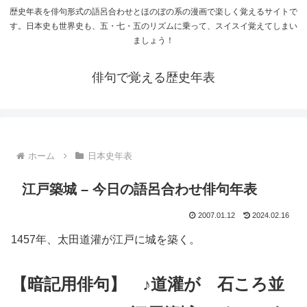
歴史年表を俳句形式の語呂合わせとほのぼの系の漫画で楽しく覚えるサイトで
す。日本史も世界史も、五・七・五のリズムに乗って、スイスイ覚えてしまい
ましょう！
俳句で覚える歴史年表
ホーム
日本史年表
江戸築城 – 今日の語呂合わせ俳句年表
2007.01.12
2024.02.16
1457年、太田道灌が江戸に城を築く。
【暗記用俳句】 ♪道灌が 石ころ並