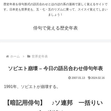
歴史年表を俳句形式の語呂合わせとほのぼの系の漫画で楽しく覚えるサイトで
す。日本史も世界史も、五・七・五のリズムに乗って、スイスイ覚えてしまい
ましょう！
俳句で覚える歴史年表
ホーム
世界史年表
ソビエト崩壊 – 今日の語呂合わせ俳句年表
2007.01.13
2024.02.16
1991年、ソビエトが崩壊する。
【暗記用俳句】 ♪ソ連邦 一括りい