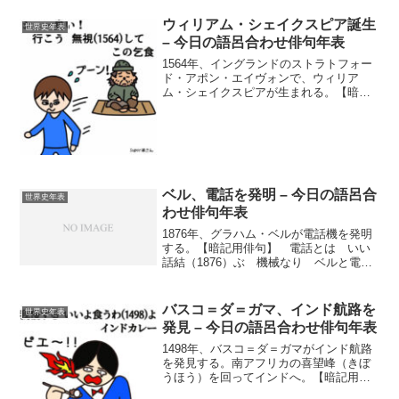
ウィリアム・シェイクスピア誕生
世界史年表
– 今日の語呂合わせ俳句年表
1564年、イングランドのストラトフォー
ド・アポン・エイヴォンで、ウィリア
ム・シェイクスピアが生まれる。【暗記
用俳句】 ♪シェー臭い！ 行こう無視
（1564）して この乞食 ウィリアム・
シェイクスピアってどんな人？ウィリア
ム・シェイクスピア（1564年4月26日 -
1616年4月23日）は、イングランドのス
トラトフォード・アポン・エイヴォンで
生まれた。シェイクスピアは、エリザベ
ベル、電話を発明 – 今日の語呂合
世界史年表
ス朝時代に活躍したイングランドの劇作
わせ俳句年表
家（げきさっか）および詩人で、英文学
1876年、グラハム・ベルが電話機を発明
の中で最も重要な人物の1人とされてい
する。【暗記用俳句】 電話とは いい
る。
話結（1876）ぶ 機械なり ベルと電話
の発明 アレクサンダー・グラハム・ベル
（Alexander Graham Bell）は、1876年に
電話を発明したことで知られている。ベ
バスコ＝ダ＝ガマ、インド航路を
世界史年表
ルは、音声を電気信号に変換（へんか
発見 – 今日の語呂合わせ俳句年表
ん）して伝える技術を開発、これが電話
の基礎（きそ）となった。ベルの発明
1498年、バスコ＝ダ＝ガマがインド航路
は、音声学（おんせいがく）の研究と、
を発見する。南アフリカの喜望峰（きぼ
聴覚障害者（ちょうかくしょうがいし
うほう）を回ってインドへ。【暗記用俳
ゃ）のための補聴器（ごちょうき）の研
句】 ♪我慢する いいよ食うわ（1498）