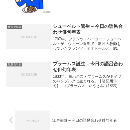
究から生まれたものだ。これは、彼の母
よ インドカレーバスコ＝ダ＝ガマのイ
親が聴覚障害（ちょうかくしょうがいし
ンド航路発見とは？ポルトガルの航海士
ゃ）だったことが影響している。電話の
（こうかいし）...
特許（とっきょ）を取得（しゅとく）し
たことで、ベルは電話の発展（はって
ん）に大きく貢献（こうけん）した。
シューベルト誕生 – 今日の語呂合
世界史年表
わせ俳句年表
1797年、フランツ・ペーター・シューベ
ルトが、ウィーン近郊で、教区の教師を
していたフランツ・テオドールと、結婚
前ウィーン人家族のコックをしていた母
エリーザベト・フィッツの間に生まれ
る。【暗記用俳句】 ♪シューベルト よ
ブラームス誕生 – 今日の語呂合わ
世界史年表
く新世界に いなくな...
せ俳句年表
1833年、ヨハネス・ブラームスがドイツ
のハンブルクに生まれる。【暗記用俳
句】 ♪ブラームス いやさみ（1833）し
いよ ブルーです
江戸築城 – 今日の語呂合わせ俳句年表