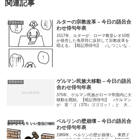
関連記事
ルターの宗教改革 – 今日の語呂合
世界史年表
わせ俳句年表
1517年、ルターが、ローマ教皇レオ10世
が発売した免罪符に反対して宗教改革を
唱える。【暗記用俳句】 ♪しつこいな
（1517） 免罪符ダメ！ とレター書く
ルターの宗教改革とは？16世紀に起こっ
たキリスト教の改革運動（かいかくうん
どう）。この...
ゲルマン民族大移動 – 今日の語呂
世界史年表
合わせ俳句年表
375年、ゲルマン民族がローマ帝国内に大
移動を開始。【暗記用俳句】 ♪ゲルマン
が 皆「ゴ（375）ゴゴゴッ！」と 大移
動
ベルリンの壁崩壊 – 今日の語呂合
世界史年表
わせ俳句年表
1989年、ベルリンの壁が崩壊し、東西ド