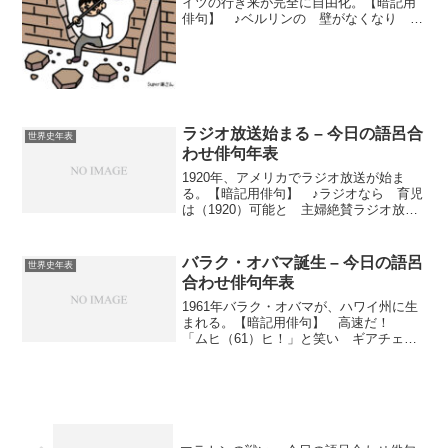
イツの行き来が完全に自由化。【暗記用
俳句】 ♪ベルリンの 壁がなくなり い
い空白（1989）ベルリンの壁崩壊とは？
1961年に、東ドイツの国民がベルリンを
経（へ）て西ドイツへ逃亡（とうぼう）
するのを防...
ラジオ放送始まる – 今日の語呂合
世界史年表
わせ俳句年表
1920年、アメリカでラジオ放送が始ま
る。【暗記用俳句】 ♪ラジオなら 育児
は（1920）可能と 主婦絶賛ラジオ放送
の始まりと歴史は？ラジオ放送の始まり
は、20世紀初頭に遡（さかのぼ）る。
1900年、カナダの技術者レジナルド・フ
バラク・オバマ誕生 – 今日の語呂
世界史年表
ェッセンデン...
合わせ俳句年表
1961年バラク・オバマが、ハワイ州に生
まれる。【暗記用俳句】 高速だ！
「ムヒ（61）ヒ！」と笑い ギアチェン
ジバラク・オバマは、ハーバード大学法
科大学院修了。イリノイ州議会上院議
員、連邦議会上院議員等を経て、2008年
に「チェンジ」（C...