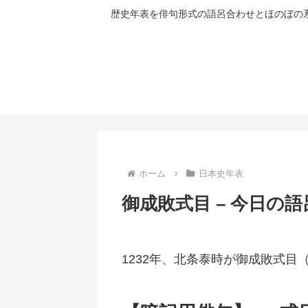
歴史年表を俳句形式の語呂合わせとほのぼの
ホーム
日本史年表
御成敗式目 – 今日の
1232年、北条泰時が御成敗式目