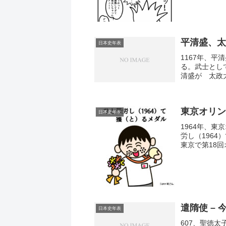
なく「事変」
1941年12
なわなかった
平清盛、太
日本史年表
1167年、
る。武士とし
清盛が 太政
ょうせい）にお
東京オリン
日本史年表
1964年、
労し（1964
東京で第18
ピック」とい
遣隋使 –
日本史年表
607、聖徳太