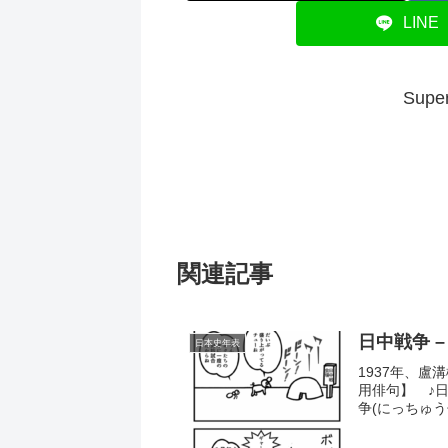
LINE
Su
関連記事
日中戦争 
日本史年表
1937年、
用俳句】 ♪
争(にっちゅう
で、大日本帝
は、この戦争