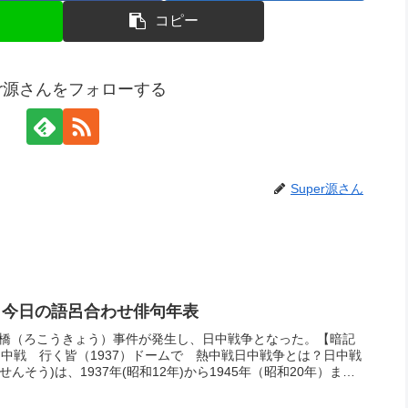
コピー
per源さんをフォローする
Super源さん
– 今日の語呂合わせ俳句年表
盧溝橋（ろこうきょう）事件が発生し、日中戦争となった。【暗記
日中戦 行く皆（1937）ドームで 熱中戦日中戦争とは？日中戦
せんそう)は、1937年(昭和12年)から1945年（昭和20年）ま
国と中華民国の間で行なわれた戦争である。当時の近衛内閣
の呼び名を「支那事変(しなじへん)」と閣議決定した。戦争では