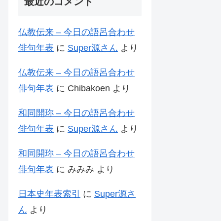
最近のコメント
仏教伝来 – 今日の語呂合わせ
俳句年表
に
Super源さん
より
仏教伝来 – 今日の語呂合わせ
俳句年表
に
Chibakoen
より
和同開珎 – 今日の語呂合わせ
俳句年表
に
Super源さん
より
和同開珎 – 今日の語呂合わせ
俳句年表
に
みみみ
より
日本史年表索引
に
Super源さ
ん
より