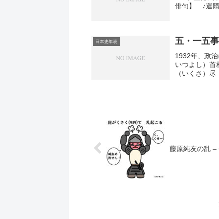
俳句】 ♪遣
五・一五事
日本史年表
1932年、
いつよし）首
（いくさ）尽（
藤原純友の乱 