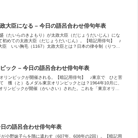
としたのは、盧溝橋事件後の本格的な戦闘が行なわれても、
月に太平洋戦争が勃発(ぼっぱつ)するまで、両国は宣戦布告をおこ
ためである。
政大臣になる – 今日の語呂合わせ俳句年表
平清盛（たいらのきよもり）が太政大臣（だじょうだいじん）にな
て初めての太政大臣（だじょうだいじん）。【暗記用俳句】 ♪
大臣 いい胸毛（1167）太政大臣とは？日本の律令制（りつり
ける最高位の...
ピック – 今日の語呂合わせ俳句年表
東京オリンピックが開催される。【暗記用俳句】 ♪東京で ひと苦
）て 獲（と）るメダル東京オリンピックとは？1964年10月に、
回オリンピックが開催（かいさい）された。これを「東京オリン
い、アジア初のオリンピック大会となった。
 今日の語呂合わせ俳句年表
子が小野妹子らを隋に遣わす（607年、608年の2回）。【暗記用