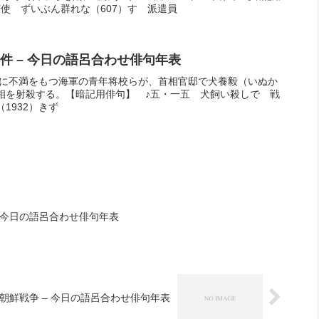
隋使 ずいぶん群れな（607）す 派遣員
件 – 今日の語呂合わせ俳句年表
政治に不満をもつ海軍の青年将校らが、首相官邸で犬養毅（いぬか
相を射殺する。【暗記用俳句】 ♪五・一五 犬飼い殺しで 戦
1932）きず
– 今日の語呂合わせ俳句年表
朝鮮戦争 – 今日の語呂合わせ俳句年表