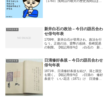
（1783）浅間山の噴火の歴史浅間山は日
本の代表的な活火山（かっかざん）で、
古来、数多くの噴火（ふんか）を繰り返
してきた。その中でも、最も大規模な噴
火（ふんか）の...
新井白石の政治 – 今日の語呂合わ
日本史年表
せ俳句年表
1709年、新井白石が登用され、政治を行
なう。正徳の治、貨幣の改鋳、長崎貿易
の制限。【暗記用俳句】 ♪白石の 新た
な政治 いいな幕（1709）
日清修好条規 – 今日の語呂合わせ
日本史年表
俳句年表
1871年、日清修好条規を結び、清と国交
を開く。【暗記用俳句】 ♪日清の 修好
条規で いい花活（1871）け 日清修好
条規とは？1871年に、天津（てんしん）
で日本と清（しん）が外国と結んだ、初
めての対等な条約。日清修好条規（にっ
しんしゅうこうじょうき）は、1871年に
天津（てんしん）で、日本と清（しん）
が外国と結んだ、初めての対等な条約の
ことだ。日本も清も、それまでは欧米諸