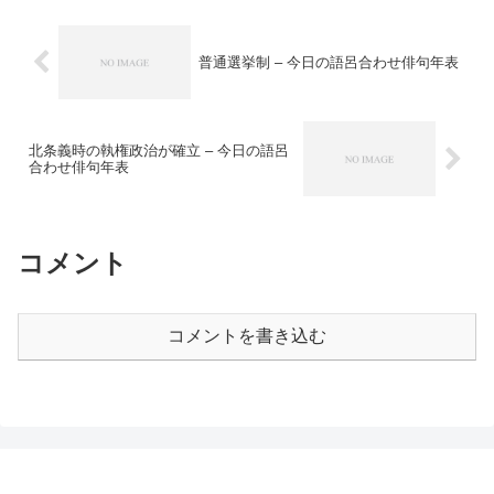
国（おうべいしょこく）との間に不平等
（ふびょうどう）な条約を結ばされてお
り、両国ともこの条約を足がかりに、不
平等条約（ふびょうどうじょうやく）の
普通選挙制 – 今日の語呂合わせ俳句年表
改正（かいせい）を目指すこととなっ
た。
北条義時の執権政治が確立 – 今日の語呂
合わせ俳句年表
コメント
コメントを書き込む