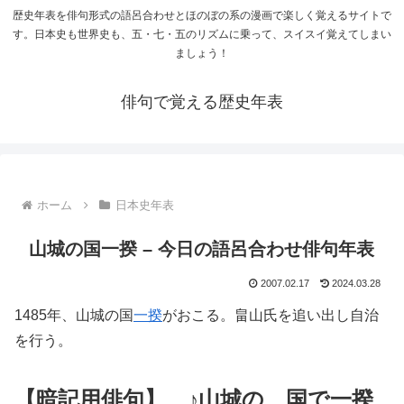
歴史年表を俳句形式の語呂合わせとほのぼの系の漫画で楽しく覚えるサイトで
す。日本史も世界史も、五・七・五のリズムに乗って、スイスイ覚えてしまい
ましょう！
俳句で覚える歴史年表
ホーム
日本史年表
山城の国一揆 – 今日の語呂合わせ俳句年表
2007.02.17
2024.03.28
1485年、山城の国
一揆
がおこる。畠山氏を追い出し自治
を行う。
【暗記用俳句】 ♪山城の 国で一揆