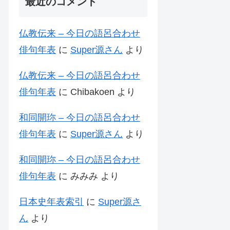
最近のコメント
仏教伝来 – 今日の語呂合わせ
俳句年表
に
Super源さん
より
仏教伝来 – 今日の語呂合わせ
俳句年表
に
Chibakoen
より
和同開珎 – 今日の語呂合わせ
俳句年表
に
Super源さん
より
和同開珎 – 今日の語呂合わせ
俳句年表
に
みみみ
より
日本史年表索引
に
Super源さ
ん
より