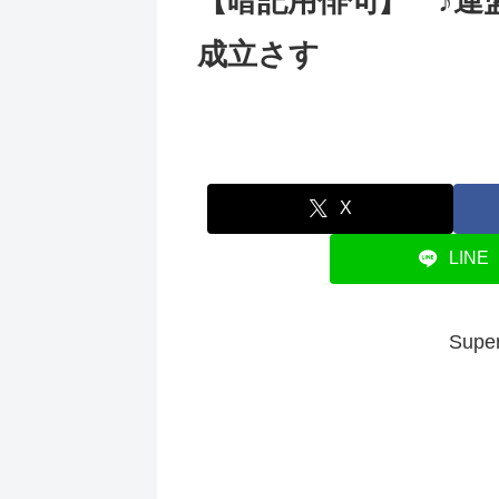
【暗記用俳句】 ♪連
成立さす
X
LINE
Su