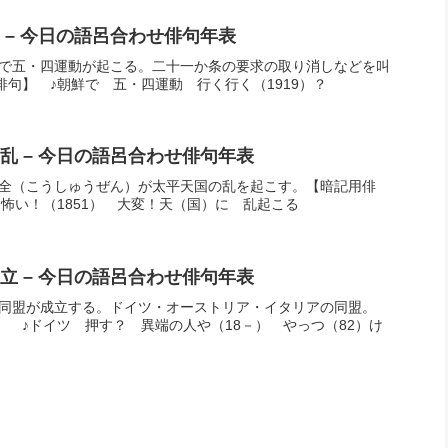
 – 今日の語呂合わせ俳句年表
中国で五・四運動が起こる。二十一か条の要求の取り消しなどを叫
俳句】 ♪朝鮮で 五・四運動 行く行く（1919）？
乱 – 今日の語呂合わせ俳句年表
洪秀全（こうしゅうぜん）が太平天国の乱を起こす。【暗記用俳
ー怖い！（1851） 大変！天（国）に 乱起こる
立 – 今日の語呂合わせ俳句年表
三国同盟が成立する。ドイツ・オーストリア・イタリアの同盟。
】 ♪ドイツ 押す？ 異端の人や（18－） やっつ（82）け