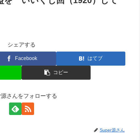
盟を いいくじ回（1920）して
シェアする
Facebook
はてブ
コピー
per源さんをフォローする
Super源さん