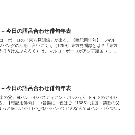
 – 今日の語呂合わせ俳句年表
マルコ・ポーロの「東方見聞録」が出る。【暗記用俳句】 ♪マル
ジパングの活用 言いにくく（1299）東方見聞録とは？「東方
うほうけんぶんろく）は、マルコ・ポーロがアジア諸国（しょ
た内容の口述を...
 – 今日の語呂合わせ俳句年表
「音楽の父」ヨハン・セバスティアン・バッハが、ドイツのアイゼ
る。【暗記用俳句】 ♪音楽に 色はご（1685）法度 禁欲の父
っと厳しいか！(ﾉ>_<)バッハってどんな人？ヨハン・ゼバステ
J...