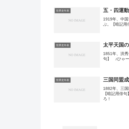
五・四運動
世界史年表
1919年、
ぶ。【暗記用
太平天国の
世界史年表
1851年、
句】 ♪ひゃ
三国同盟成
世界史年表
1882年、
【暗記用俳句
ろ！