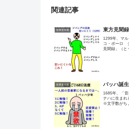
関連記事
東方見聞録
世界史年表
1299年、
コ・ポーロ 
見聞録」（と
こく）で見聞し
バッハ誕生
世界史年表
1685年、
ナハに生まれ
※文字数がちょ
ィアン・バッハ（